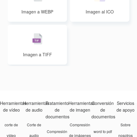
Imagen a WEBP
Imagen al ICO
Imagen a TIFF
Herramientas
Herramientas
Tratamiento
Herramientas
Conversión
Servicios
de vídeo
de audio
de
de imagen
de
de apoyo
documentos
documentos
corte de
Corte de
Compresión
Sobre
Compresión
word to pdf
vídeo
audio
de imágenes
nosotros