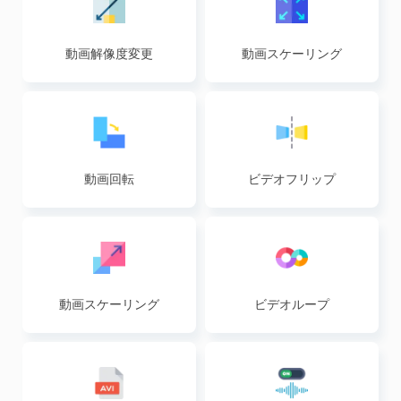
動画解像度変更
動画スケーリング
動画回転
ビデオフリップ
動画スケーリング
ビデオループ