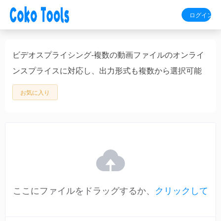
ログイン
ビデオスプライシング-複数の動画ファイルのオンライ
ンスプライスに対応し、出力形式も複数から選択可能
お気に入り
ここにファイルをドラッグするか、
クリックして
アップロード