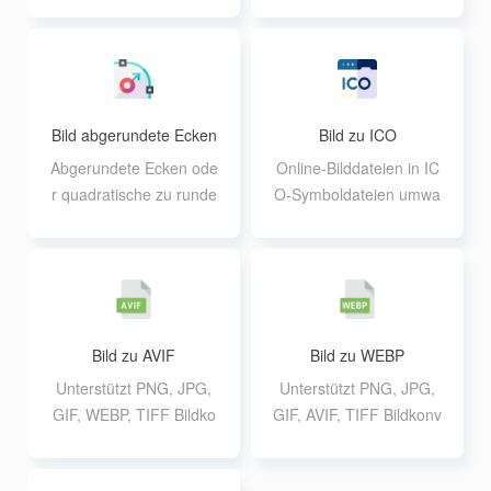
SVG-Dateien, wobei die
ierung, extrem schnelle
einzelnen Dateien 30M
Verarbeitung
nicht überschreiten dürf
en
Bild abgerundete Ecken
Bild zu ICO
Abgerundete Ecken ode
Online-Bilddateien in IC
r quadratische zu runde
O-Symboldateien umwa
n Bildern im Stapel onlin
ndeln
e hinzufügen
Bild zu AVIF
Bild zu WEBP
Unterstützt PNG, JPG,
Unterstützt PNG, JPG,
GIF, WEBP, TIFF Bildko
GIF, AVIF, TIFF Bildkonv
nvertierung in AVIF For
ertierung in WEBP Form
mat, unterstützt bis zu 2
at, unterstützt bis zu 20