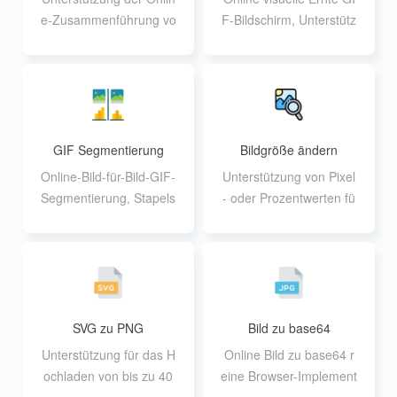
e-Zusammenführung vo
F-Bildschirm, Unterstütz
n GIFs und Sortierung d
ung benutzerdefinierte
er Bilder nach Belieben
Ausgabequalität
GIF Segmentierung
Bildgröße ändern
Online-Bild-für-Bild-GIF-
Unterstützung von Pixel
Segmentierung, Stapels
- oder Prozentwerten fü
egmentierung verfügbar
r die Stapelvergrößerun
g von Bildern
SVG zu PNG
Bild zu base64
Unterstützung für das H
Online Bild zu base64 r
ochladen von bis zu 40
eine Browser-Implement