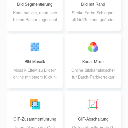
Bild Segmentierung
Bild mit Rand
Kann auf vier, neun, sec
Stroke Farbe Schlaganf
hzehn Raster zugeschni
all Größe kann geänder
tten werden, unterstützt
t werden, maximale Unt
benutzerdefinierte Zeile
erstützung für 40 Bilder
n und Spalten
zur gleichen Zeit die Ver
arbeitung
Bild Mosaik
Kanal-Mixer
Mosaik-Effekt zu Bildern
Online-Bildkanalmischer
online mit einem Klick hi
für Batch-Farbkorrektur
nzufügen oder anpasse
und Partitionierung
n
GIF-Zusammenführung
GIF-Abschaltung
Unterstützung der Onlin
Online visuelle Ernte GI