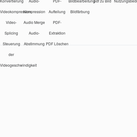
Konvertierung
Audio-
PDF-
Bildbearbeitung
pdf zu Bild
Nutzungsbed
Videokompression
Kompression
Aufteilung
Bildfärbung
Video-
Audio Merge
PDF-
Splicing
Audio-
Extraktion
Steuerung
Abstimmung
PDF Löschen
der
Videogeschwindigkeit