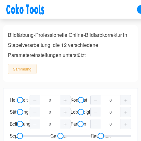
Bildfärbung-Professionelle Online-Bildfarbkorrektur in
Stapelverarbeitung, die 12 verschiedene
Parametereinstellungen unterstützt
Sammlung
Helligkeit
Kontrast
Sättigung
Lebendigkeit
Belichtung
Farbton
Sepia
Gamma
Rauschen