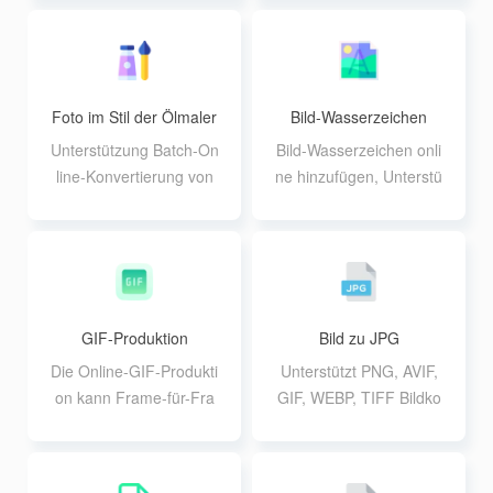
nterstützen Sie die Stap
größerung und Unterstü
elverarbeitung von 20 Bi
tzung der Stapelverarbe
ldern.
itung
Foto im Stil der Ölmaler
Bild-Wasserzeichen
ei
Unterstützung Batch-On
Bild-Wasserzeichen onli
line-Konvertierung von
ne hinzufügen, Unterstü
Fotos in Ölgemälde-Effe
tzung Text oder Bild Wa
kt, Unterstützung von bi
sserzeichen Batch hinzu
s zu 10 Bilder zur gleich
fügen
en Zeit die Verarbeitung
einer einzigen Dateigrö
ße kann nicht größer se
GIF-Produktion
Bild zu JPG
in als 30M
Die Online-GIF-Produkti
Unterstützt PNG, AVIF,
on kann Frame-für-Fra
GIF, WEBP, TIFF Bildko
me-Zeit angepasst werd
nvertierung in JPG For
en, so dass Sie fortschri
mat, unterstützt bis zu 2
ttliche GIF-Bewegungse
0 10M Batch-Konvertier