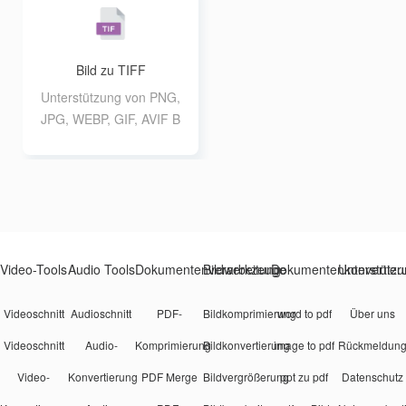
0 10M Batch-Konvertier
10M Batch-Konvertierun
ung
g
Bild zu TIFF
Unterstützung von PNG,
JPG, WEBP, GIF, AVIF B
ildkonvertierung in das
TIFF-Format, Unterstüt
zung von bis zu 20 10M
Batch-Konvertierung
Video-Tools
Audio Tools
Dokumentenverarbeitung
Bildwerkzeuge
Dokumentenkonvertier
Unterstützu
Videoschnitt
Audioschnitt
PDF-
Bildkomprimierung
word to pdf
Über uns
Videoschnitt
Audio-
Komprimierung
Bildkonvertierung
image to pdf
Rückmeldun
Video-
Konvertierung
PDF Merge
Bildvergrößerung
ppt zu pdf
Datenschutz