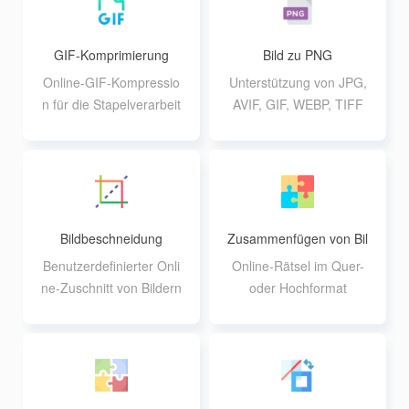
ffekte erstellen können
ung
GIF-Komprimierung
Bild zu PNG
Online-GIF-Kompressio
Unterstützung von JPG,
n für die Stapelverarbeit
AVIF, GIF, WEBP, TIFF
ung, Unterstützung für d
Bildkonvertierung in PN
ie Anpassung der Intens
G-Format, Unterstützun
ität
g von bis zu 20 10M Bat
ch-Konvertierung
Bildbeschneidung
Zusammenfügen von Bil
dern
Benutzerdefinierter Onli
Online-Rätsel im Quer-
ne-Zuschnitt von Bildern
oder Hochformat
mit Unterstützung von F
unktionen wie Bildvergr
ößerung und -drehung