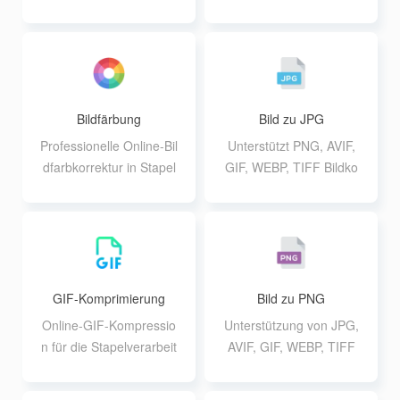
Fotos in Ölgemälde-Effe
tzung Text oder Bild Wa
kt, Unterstützung von bi
sserzeichen Batch hinzu
s zu 10 Bilder zur gleich
fügen
en Zeit die Verarbeitung
einer einzigen Dateigrö
ße kann nicht größer se
Bildfärbung
Bild zu JPG
in als 30M
Professionelle Online-Bil
Unterstützt PNG, AVIF,
dfarbkorrektur in Stapel
GIF, WEBP, TIFF Bildko
verarbeitung, die 12 ver
nvertierung in JPG For
schiedene Parameterei
mat, unterstützt bis zu 2
nstellungen unterstützt
0 10M Batch-Konvertier
ung
GIF-Komprimierung
Bild zu PNG
Online-GIF-Kompressio
Unterstützung von JPG,
n für die Stapelverarbeit
AVIF, GIF, WEBP, TIFF
ung, Unterstützung für d
Bildkonvertierung in PN
ie Anpassung der Intens
G-Format, Unterstützun