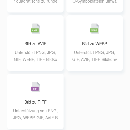
r quadratische zu runde
O-Symboldateien umwa
n Bildern im Stapel onlin
ndeln
e hinzufügen
Bild zu AVIF
Bild zu WEBP
Unterstützt PNG, JPG,
Unterstützt PNG, JPG,
GIF, WEBP, TIFF Bildko
GIF, AVIF, TIFF Bildkonv
nvertierung in AVIF For
ertierung in WEBP Form
mat, unterstützt bis zu 2
at, unterstützt bis zu 20
0 10M Batch-Konvertier
10M Batch-Konvertierun
ung
g
Bild zu TIFF
Unterstützung von PNG,
JPG, WEBP, GIF, AVIF B
ildkonvertierung in das