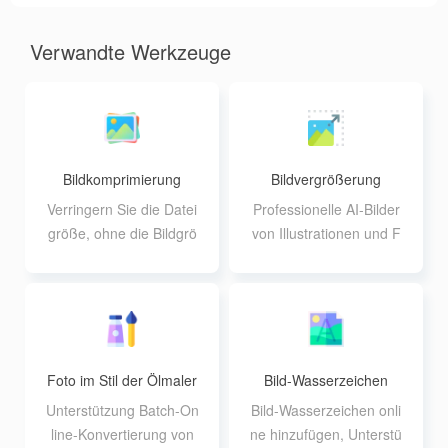
Verwandte Werkzeuge
Bildkomprimierung
Bildvergrößerung
Verringern Sie die Datei
Professionelle AI-Bilder
größe, ohne die Bildgrö
von Illustrationen und F
ße zu verändern, und u
otos mit verlustfreier Ver
nterstützen Sie die Stap
größerung und Unterstü
elverarbeitung von 20 Bi
tzung der Stapelverarbe
ldern.
itung
Foto im Stil der Ölmaler
Bild-Wasserzeichen
ei
Unterstützung Batch-On
Bild-Wasserzeichen onli
line-Konvertierung von
ne hinzufügen, Unterstü