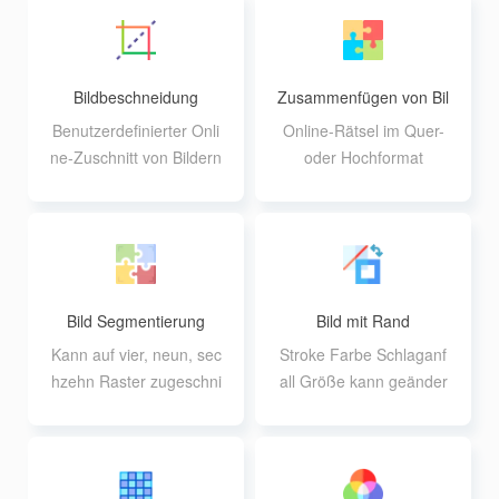
ität
g von bis zu 20 10M Bat
ch-Konvertierung
Bildbeschneidung
Zusammenfügen von Bil
dern
Benutzerdefinierter Onli
Online-Rätsel im Quer-
ne-Zuschnitt von Bildern
oder Hochformat
mit Unterstützung von F
unktionen wie Bildvergr
ößerung und -drehung
Bild Segmentierung
Bild mit Rand
Kann auf vier, neun, sec
Stroke Farbe Schlaganf
hzehn Raster zugeschni
all Größe kann geänder
tten werden, unterstützt
t werden, maximale Unt
benutzerdefinierte Zeile
erstützung für 40 Bilder
n und Spalten
zur gleichen Zeit die Ver
arbeitung