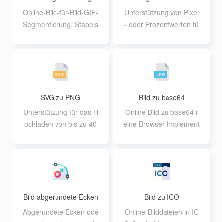
Online-Bild-für-Bild-GIF-
Unterstützung von Pixel
Segmentierung, Stapels
- oder Prozentwerten fü
egmentierung verfügbar
r die Stapelvergrößerun
g von Bildern
SVG zu PNG
Bild zu base64
Unterstützung für das H
Online Bild zu base64 r
ochladen von bis zu 40
eine Browser-Implement
SVG-Dateien, wobei die
ierung, extrem schnelle
einzelnen Dateien 30M
Verarbeitung
nicht überschreiten dürf
en
Bild abgerundete Ecken
Bild zu ICO
Abgerundete Ecken ode
Online-Bilddateien in IC