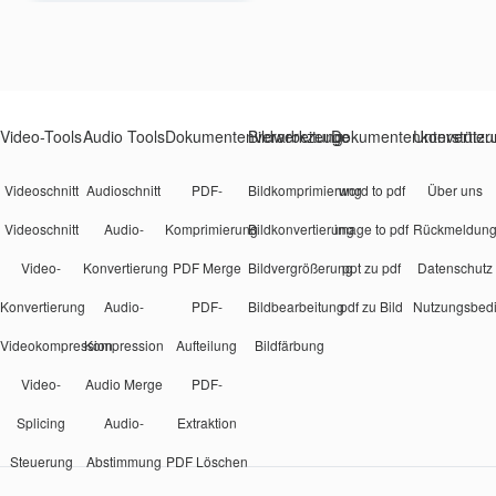
TIFF-Format, Unterstüt
zung von bis zu 20 10M
Batch-Konvertierung
Video-Tools
Audio Tools
Dokumentenverarbeitung
Bildwerkzeuge
Dokumentenkonvertier
Unterstützu
Videoschnitt
Audioschnitt
PDF-
Bildkomprimierung
word to pdf
Über uns
Videoschnitt
Audio-
Komprimierung
Bildkonvertierung
image to pdf
Rückmeldun
Video-
Konvertierung
PDF Merge
Bildvergrößerung
ppt zu pdf
Datenschutz
Konvertierung
Audio-
PDF-
Bildbearbeitung
pdf zu Bild
Nutzungsbed
Videokompression
Kompression
Aufteilung
Bildfärbung
Video-
Audio Merge
PDF-
Splicing
Audio-
Extraktion
Steuerung
Abstimmung
PDF Löschen