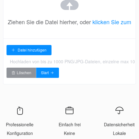
Ziehen Sie die Datei hierher, oder
klicken Sie zum
Hochladen
Datei hinzufügen
Hochladen von bis zu 1000 PNG/JPG-Dateien, einzelne max 10 M
Löschen
Start
Professionelle
Einfach frei
Datensicherheit
Konfiguration
Keine
Lokale