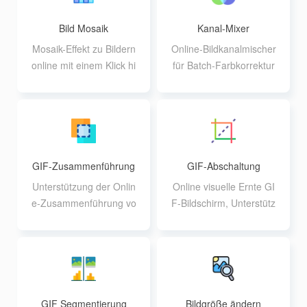
Bild Mosaik
Kanal-Mixer
Mosaik-Effekt zu Bildern
Online-Bildkanalmischer
online mit einem Klick hi
für Batch-Farbkorrektur
nzufügen oder anpasse
und Partitionierung
n
GIF-Zusammenführung
GIF-Abschaltung
Unterstützung der Onlin
Online visuelle Ernte GI
e-Zusammenführung vo
F-Bildschirm, Unterstütz
n GIFs und Sortierung d
ung benutzerdefinierte
er Bilder nach Belieben
Ausgabequalität
GIF Segmentierung
Bildgröße ändern