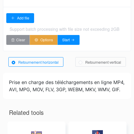
Add file
Support batch processing with file size not exceeding 2GB
Clear
Options
Start
Retournement horizontal
Retournement vertical
Prise en charge des téléchargements en ligne MP4,
AVI, MPG, MOV, FLV, 3GP, WEBM, MKV, WMV, GIF.
Related tools