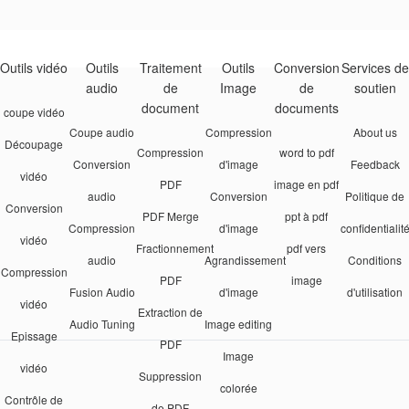
Outils vidéo
Outils
Traitement
Outils
Conversion
Services de
audio
de
Image
de
soutien
document
documents
coupe vidéo
Coupe audio
Compression
About us
Découpage
Compression
word to pdf
Conversion
d'image
Feedback
vidéo
PDF
image en pdf
audio
Conversion
Politique de
Conversion
PDF Merge
ppt à pdf
Compression
d'image
confidentialit
vidéo
Fractionnement
pdf vers
audio
Agrandissement
Conditions
Compression
PDF
image
Fusion Audio
d'image
d'utilisation
vidéo
Extraction de
Audio Tuning
Image editing
Epissage
PDF
Image
vidéo
Suppression
colorée
Contrôle de
de PDF