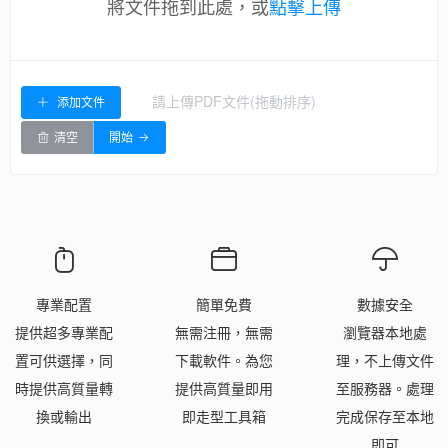
將文件拖到此處，或
點擊上傳
請上傳PDF文件(拖動排序)
添加文件
清空
開始
專業配置
簡單免費
數據安全
提供超多專業配
無需注冊，無需
瀏覽器本地處
置可供選擇，同
下載軟件。為您
理，不上傳文件
時提供高質量轉
提供高質量即用
至服務器。處理
換或輸出
即走型工具箱
完成保存至本地
即可