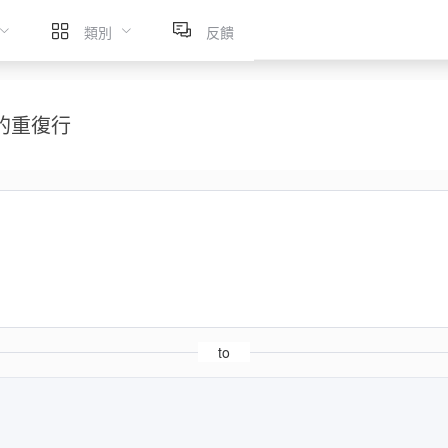
類別
反饋
的重復行
to