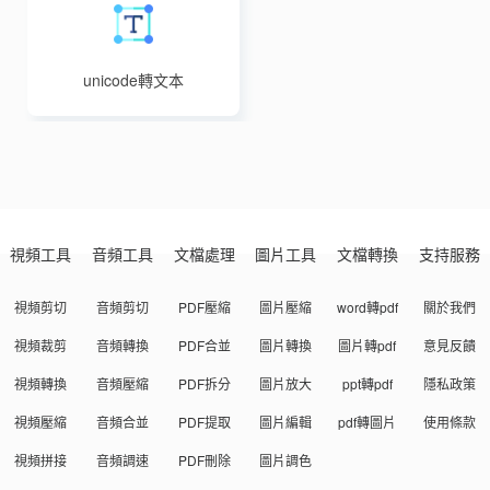
unicode轉文本
視頻工具
音頻工具
文檔處理
圖片工具
文檔轉換
支持服務
視頻剪切
音頻剪切
PDF壓縮
圖片壓縮
word轉pdf
關於我們
視頻裁剪
音頻轉換
PDF合並
圖片轉換
圖片轉pdf
意見反饋
視頻轉換
音頻壓縮
PDF拆分
圖片放大
ppt轉pdf
隱私政策
視頻壓縮
音頻合並
PDF提取
圖片編輯
pdf轉圖片
使用條款
視頻拼接
音頻調速
PDF刪除
圖片調色