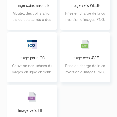
Image coins arrondis
Image vers WEBP
Ajoutez des coins arron
Prise en charge de la co
dis ou des carrés à des
nversion d'images PNG,
images rondes en ligne
JPG, GIF, AVIF, TIFF en
par lots
format WEBP, prise en c
harge de 20 conversion
s par lots de 10M.
Image pour ICO
Image vers AVIF
Convertir des fichiers d'i
Prise en charge de la co
mages en ligne en fichie
nversion d'images PNG,
rs d'icônes ICO
JPG, GIF, WEBP, TIFF a
u format AVIF, prise en
charge de 20 conversio
ns par lots de 10M.
Image vers TIFF