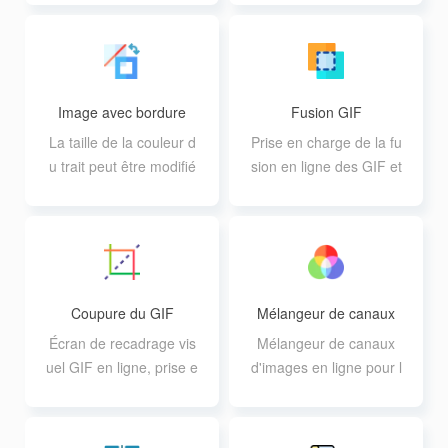
nnalisez-les.
Image avec bordure
Fusion GIF
La taille de la couleur d
Prise en charge de la fu
u trait peut être modifié
sion en ligne des GIF et
e, ce qui permet de trait
du tri des images à volo
er 40 images en même
nté
temps.
Coupure du GIF
Mélangeur de canaux
Écran de recadrage vis
Mélangeur de canaux
uel GIF en ligne, prise e
d'images en ligne pour l
n charge de la qualité d
a correction et le partitio
e sortie personnalisée
nnement des couleurs p
ar lots