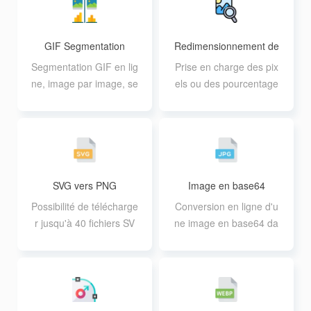
GIF Segmentation
Redimensionnement de
s images
Segmentation GIF en lig
Prise en charge des pix
ne, image par image, se
els ou des pourcentage
gmentation par lots disp
s pour redimensionner l
onible.
es images par lots
SVG vers PNG
Image en base64
Possibilité de télécharge
Conversion en ligne d'u
r jusqu'à 40 fichiers SV
ne image en base64 da
G, dont la taille individu
ns un simple navigateur,
elle ne peut pas dépass
traitement extrêmement
er 30 millions d'euros.
rapide