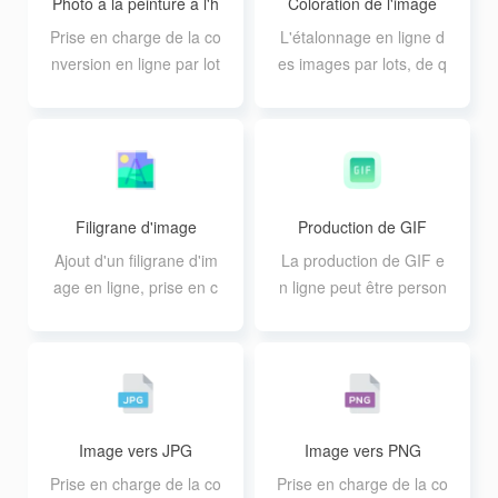
Photo à la peinture à l'h
Coloration de l'image
uile
Prise en charge de la co
L'étalonnage en ligne d
nversion en ligne par lot
es images par lots, de q
s de photos en peinture
ualité professionnelle, p
à l'huile, prise en charg
rend en charge 12 type
e d'un maximum de 10
s de réglage des param
photos à la fois ; la taille
ètres.
d'un seul fichier ne doit
pas dépasser 30 Mo.
Filigrane d'image
Production de GIF
Ajout d'un filigrane d'im
La production de GIF e
age en ligne, prise en c
n ligne peut être person
harge de l'ajout par lots
nalisée image par imag
d'un filigrane de texte o
e, ce qui vous permet d
u d'image.
e créer des effets de mo
uvement GIF avancés.
Image vers JPG
Image vers PNG
Prise en charge de la co
Prise en charge de la co