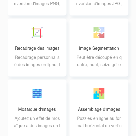
nversion d'images PNG,
nversion d'images JPG,
AVIF, GIF, WEBP, TIFF
AVIF, GIF, WEBP, TIFF
en format JPG, prise en
en format PNG, prise en
charge de 20 conversio
charge de 20 conversio
ns par lots de 10M.
ns par lots de 10M.
Recadrage des images
Image Segmentation
Recadrage personnalis
Peut être découpé en q
é des images en ligne, t
uatre, neuf, seize grille
out en prenant en charg
s, supporte des rangées
e des fonctions telles qu
et des colonnes person
e l'agrandissement et la
nalisées.
rotation des images
Mosaïque d'images
Assemblage d'images
Ajoutez un effet de mos
Puzzles en ligne au for
aïque à des images en l
mat horizontal ou vertic
igne en un clic ou perso
al