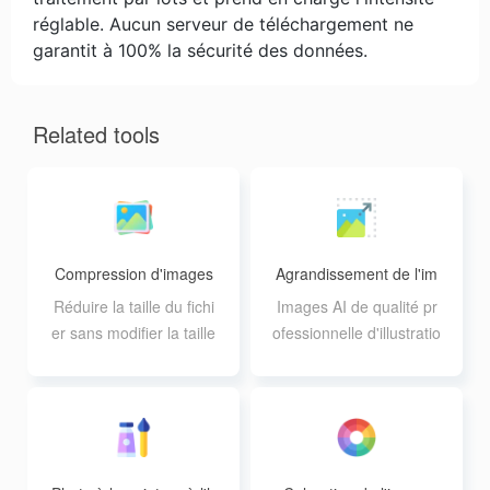
réglable. Aucun serveur de téléchargement ne
garantit à 100% la sécurité des données.
Related tools
Compression d'images
Agrandissement de l'im
age
Réduire la taille du fichi
Images AI de qualité pr
er sans modifier la taille
ofessionnelle d'illustratio
de l'image, et prendre e
ns et de photos avec ag
n charge le traitement p
randissement sans pert
ar lots de 20 images
e et prise en charge du
traitement par lots