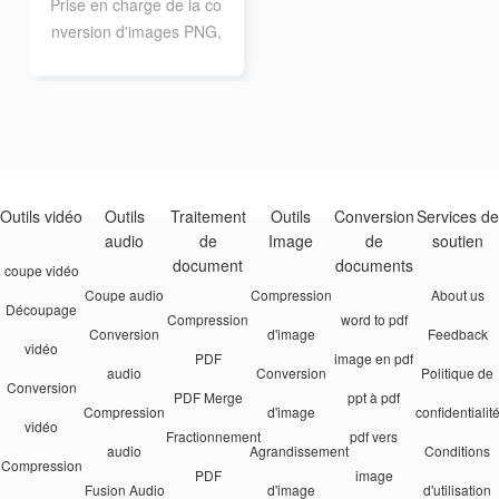
Prise en charge de la co
nversion d'images PNG,
JPG, WEBP, GIF, AVIF e
n format TIFF, prise en
charge de 20 conversio
ns par lots de 10M.
Outils vidéo
Outils
Traitement
Outils
Conversion
Services de
audio
de
Image
de
soutien
document
documents
coupe vidéo
Coupe audio
Compression
About us
Découpage
Compression
word to pdf
Conversion
d'image
Feedback
vidéo
PDF
image en pdf
audio
Conversion
Politique de
Conversion
PDF Merge
ppt à pdf
Compression
d'image
confidentialit
vidéo
Fractionnement
pdf vers
audio
Agrandissement
Conditions
Compression
PDF
image
Fusion Audio
d'image
d'utilisation