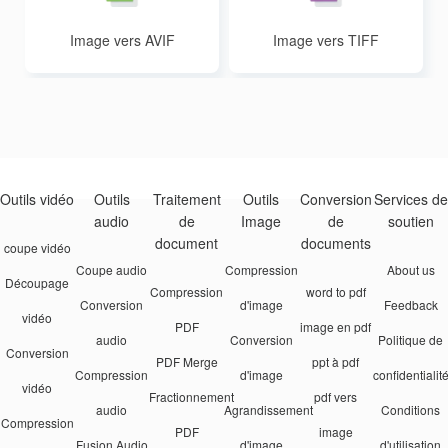
Image vers AVIF
Image vers TIFF
Outils vidéo
Outils
Traitement
Outils
Conversion
Services de
audio
de
Image
de
soutien
document
documents
coupe vidéo
Coupe audio
Compression
About us
Découpage
Compression
word to pdf
Conversion
d'image
Feedback
vidéo
PDF
image en pdf
audio
Conversion
Politique de
Conversion
PDF Merge
ppt à pdf
Compression
d'image
confidentialit
vidéo
Fractionnement
pdf vers
audio
Agrandissement
Conditions
Compression
PDF
image
Fusion Audio
d'image
d'utilisation