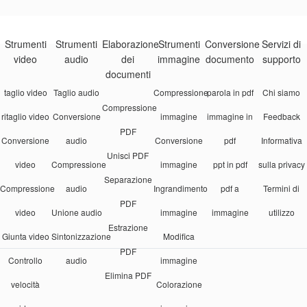
Strumenti
Strumenti
Elaborazione
Strumenti
Conversione
Servizi di
video
audio
dei
immagine
documento
supporto
documenti
taglio video
Taglio audio
Compressione
parola in pdf
Chi siamo
Compressione
ritaglio video
Conversione
immagine
immagine in
Feedback
PDF
Conversione
audio
Conversione
pdf
Informativa
Unisci PDF
video
Compressione
immagine
ppt in pdf
sulla privacy
Separazione
Compressione
audio
Ingrandimento
pdf a
Termini di
PDF
video
Unione audio
immagine
immagine
utilizzo
Estrazione
Giunta video
Sintonizzazione
Modifica
PDF
Controllo
audio
immagine
Elimina PDF
velocità
Colorazione