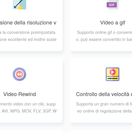
ione della risoluzione v
Video a gif
ideo
 la conversione preimpostata
Supporto online gif o convers
ione eccellente ed inoltre soste
o, può essere convertito in b
soluzione personalizzata dell'in
e supporta una varietà di form
put
Video Rewind
Controllo della velocità 
o
imento video con un clic, supp
Supporta un gran numero di fo
, AVI, MPG, MOV, FLV, 3GP, W
eo online di regolazione della
EBM, MKV, WMV
mentre supporta la regolazion
onale dei parametri