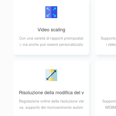
Video scaling
Con una varietà di rapporti preimpostat
Supporto 
i, ma anche può essere personalizzato
i vide
per supportare i formati MP4, AVI, MP
G, MOV, FLV, 3GP, WEBM, MKV, WMV
Risoluzione della modifica del v
ideo
Regolazione online della risoluzione visi
Support
va, supporto del riconoscimento autom
WEBM
atico per regolare la dimensione della ri