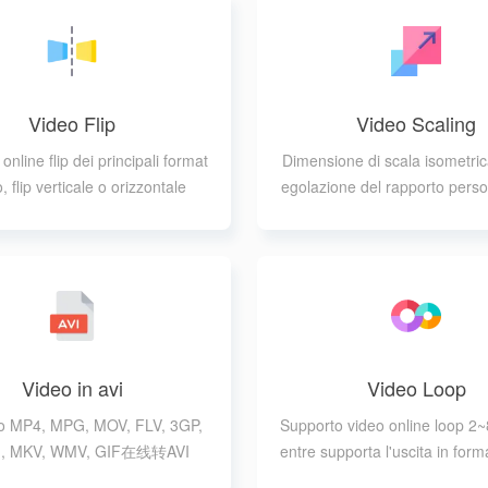
Video Flip
Video Scaling
online flip dei principali format
Dimensione di scala isometric
o, flip verticale o orizzontale
egolazione del rapporto perso
e, supporta i formati MP4, AV
OV, FLV, 3GP, WEBM, MK
Video in avi
Video Loop
o MP4, MPG, MOV, FLV, 3GP,
Supporto video online loop 2~
, MKV, WMV, GIF在线转AVI
entre supporta l'uscita in form
lo