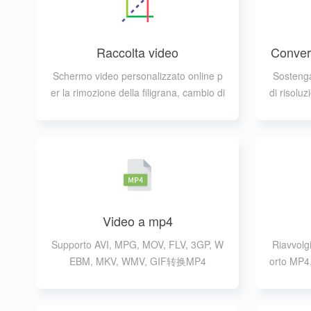
Raccolta video
Convers
Schermo video personalizzato online p
Sostenga
er la rimozione della filigrana, cambio di
di risoluz
risoluzione, ecc.
nga la ri
Video a mp4
Supporto AVI, MPG, MOV, FLV, 3GP, W
Riavvolg
EBM, MKV, WMV, GIF转换MP4
orto MP4