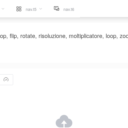
nav.t5
nav.t6
p, flip, rotate, risoluzione, moltiplicatore, loop, zo