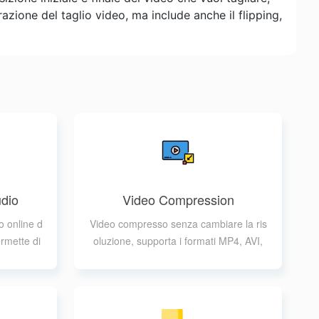
azione del taglio video, ma include anche il flipping,
udio
Video Compression
o online d
Video compresso senza cambiare la ris
ermette di
oluzione, supporta i formati MP4, AVI,
tput
MPG, MOV, FLV, 3GP, WEBM, MKV, W
MV