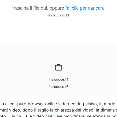
trascina il file qui, oppure
fai clic per caricare
file fino a 2 GB
introduce.t4
introduce.t6
un client puro browser online video editing visivo, in modo 
ti video, dopo il taglio la chiarezza del video, la dimens
. Carica il file video che devi modificare, seleziona la posi