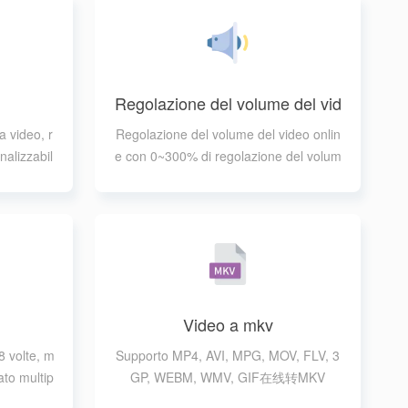
Regolazione del volume del vid
eo
a video, r
Regolazione del volume del video onlin
nalizzabil
e con 0~300% di regolazione del volum
I, MPG, M
e
V, WMV
Video a mkv
8 volte, m
Supporto MP4, AVI, MPG, MOV, FLV, 3
ato multip
GP, WEBM, WMV, GIF在线转MKV