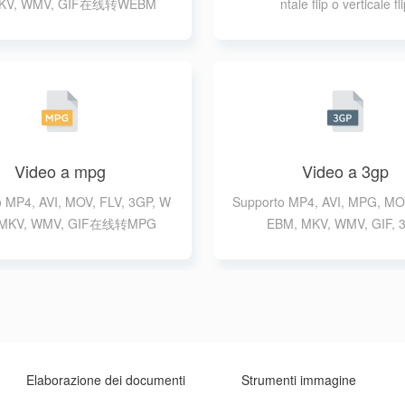
MKV, WMV, GIF在线转WEBM
ntale flip o verticale fl
Video a mpg
Video a 3gp
 MP4, AVI, MOV, FLV, 3GP, W
Supporto MP4, AVI, MPG, MO
 MKV, WMV, GIF在线转MPG
EBM, MKV, WMV, GIF, 
Elaborazione dei documenti
Strumenti immagine