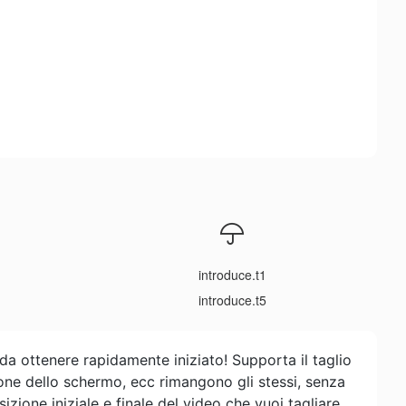
introduce.t1
introduce.t5
da ottenere rapidamente iniziato! Supporta il taglio
ione dello schermo, ecc rimangono gli stessi, senza
zione iniziale e finale del video che vuoi tagliare,