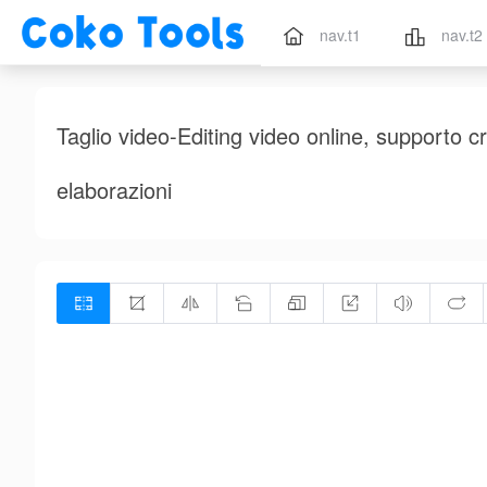
nav.t1
nav.t2
Taglio video-Editing video online, supporto cro
elaborazioni