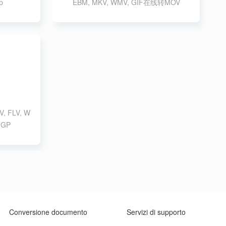
ip
EBM, MKV, WMV, GIF在线转MOV
V, FLV, W
3GP
Conversione documento
Servizi di supporto