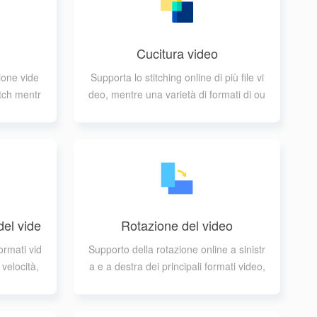
Cucitura video
ione vide
Supporta lo stitching online di più file vi
atch mentr
deo, mentre una varietà di formati di ou
ati video
tput può essere selezionata
del vide
Rotazione del video
rmati vid
Supporto della rotazione online a sinistr
 velocità,
a e a destra dei principali formati video,
e professi
rotazione in senso antiorario o orario