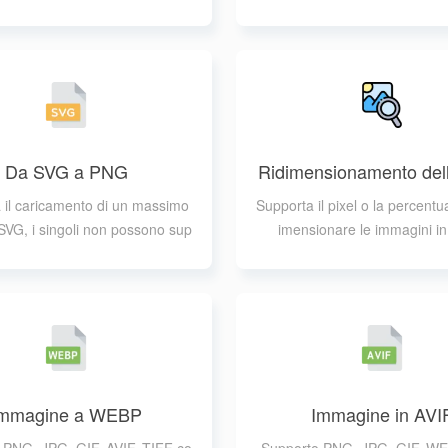
stegno
partizionamento
Da SVG a PNG
Ridimensionamento del
ine
 il caricamento di un massimo
Supporta il pixel o la percentua
e SVG, i singoli non possono sup
imensionare le immagini in
erare i 30M
Immagine a WEBP
Immagine in AVI