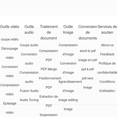
Outils vidéo
Outils
Traitement
Outils
Conversion
Services de
audio
de
Image
de
soutien
document
documents
coupe vidéo
Coupe audio
Compression
About us
Découpage
Compression
word to pdf
Conversion
d'image
Feedback
vidéo
PDF
image en pdf
audio
Conversion
Politique de
Conversion
PDF Merge
ppt à pdf
Compression
d'image
confidentialit
vidéo
Fractionnement
pdf vers
audio
Agrandissement
Conditions
Compression
PDF
image
Fusion Audio
d'image
d'utilisation
vidéo
Extraction de
Audio Tuning
Image editing
Epissage
PDF
Image
vidéo
Suppression