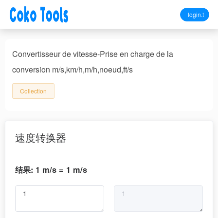
login.t
Convertisseur de vitesse-Prise en charge de la
conversion m/s,km/h,m/h,noeud,ft/s
Collection
速度转换器
结果: 1 m/s = 1 m/s