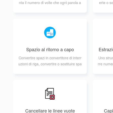
nta il numero di volte che ogni parola a
erte o so
ppare nella stringa o nel testo
n
Spazio al ritorno a capo
Estrazi
Convertire spazi in convertitore di interr
Uno strum
uzioni di riga, convertire o sostituire spa
rre numer
zi nel testo e stringhe in interruzioni di ri
ga
Cancellare le linee vuote
Capi