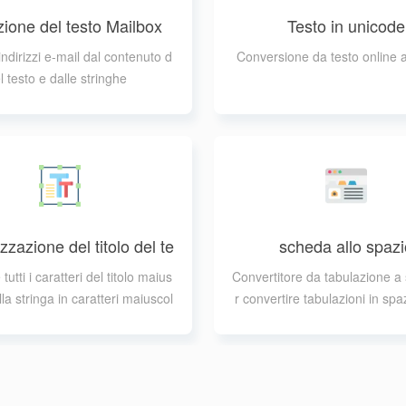
zione del testo Mailbox
Testo in unicode
indirizzi e-mail dal contenuto d
Conversione da testo online 
l testo e dalle stringhe
zzazione del titolo del te
scheda allo spazi
sto
utti i caratteri del titolo maius
Convertitore da tabulazione a
lla stringa in caratteri maiuscol
r convertire tabulazioni in spaz
i del titolo
o e nelle stringhe