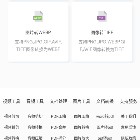
批量转换
图片转WEBP
图像转TIFF
支持PNG,JPG,GIF,AVIF,
支持PNG,JPG,WEBP,GI
TIFF图像转换为WEBP
F,AVIF图像转换为TIFF
格式,支持最大20张10M
格式,支持最大20张10M
批量转换
批量转换
视频工具
音频工具
文档处理
图片工具
文档转换
支持服务
视频剪切
音频剪切
PDF压缩
图片压缩
word转pdf
关于我们
视频裁剪
音频转换
PDF合并
图片转换
图片转pdf
意见反馈
视频转换
音频压缩
PDF拆分
图片放大
ppt转pdf
隐私政策