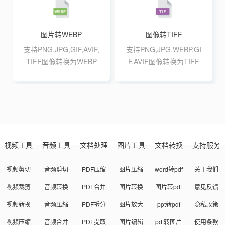
图片转WEBP
图像转TIFF
支持PNG,JPG,GIF,AVIF,
支持PNG,JPG,WEBP,GI
TIFF图像转换为WEBP
F,AVIF图像转换为TIFF
格式,支持最大20张10M
格式,支持最大20张10M
批量转换
批量转换
视频工具
音频工具
文档处理
图片工具
文档转换
支持服务
视频剪切
音频剪切
PDF压缩
图片压缩
word转pdf
关于我们
视频裁剪
音频转换
PDF合并
图片转换
图片转pdf
意见反馈
视频转换
音频压缩
PDF拆分
图片放大
ppt转pdf
隐私政策
视频压缩
音频合并
PDF提取
图片编辑
pdf转图片
使用条款