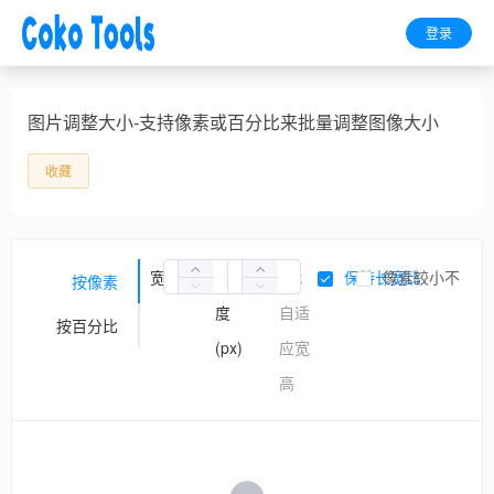
登录
图片调整大小-支持像素或百分比来批量调整图像大小
收藏
宽
宽
0:
保持长宽比
像素较小不放大
按像素
度
自适
按百分比
(px)
应宽
高